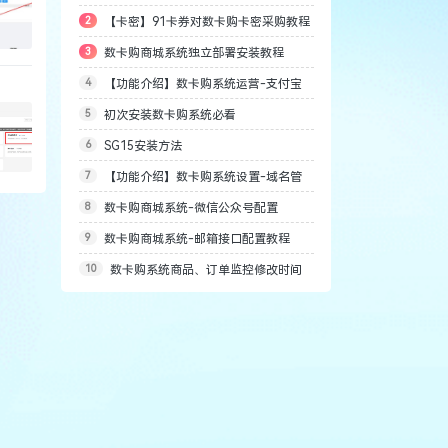
2
【卡密】91卡券对数卡购卡密采购教程
猫，闲鱼，京东，有赞，微店，小红书）对
3
数卡购商城系统独立部署安装教程
接数卡购充值（阿奇索自动发货）
4
【功能介绍】数卡购系统运营-支付宝
5
初次安装数卡购系统必看
转账功能说明
6
SG15安装方法
7
【功能介绍】数卡购系统设置-域名管
8
数卡购商城系统-微信公众号配置
理功能说明
9
数卡购商城系统-邮箱接口配置教程
10
数卡购系统商品、订单监控修改时间
的方法