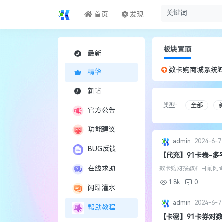
首页
发现
板块置顶
最新
数卡购商城系统
精华
新帖
类型：
全部
官方公告
功能建议
admin
2024-6-7
BUG反馈
【代充】91卡卷-
数卡购充值（阿奇索
在线求助
数卡购对接教程目前阿
充对接步骤一：下载云发卡直充下
1.8k
0
值...
闲聊灌水
admin
2024-6-7
帮助教程
【卡密】91卡券对