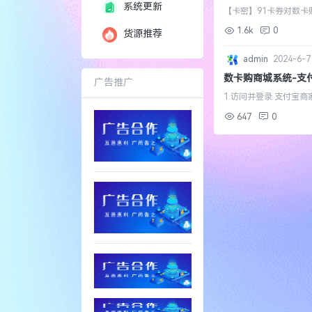
系统更新
【卡密】91卡券对数
抖店，京东，有赞，微店
1.6k
0
货源推荐
wnload.agis...
admin
2024-6-7
数卡购商城系统-支
广告推广
1.访问并登录 支付宝
成功后登录 支付宝开放
647
0