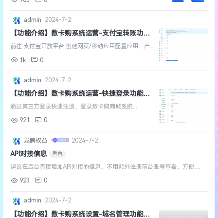
设置充值模板的话无法保存3、未登录情况下点击购买没
有反应也不会跳转到登陆页面...
admin
2024-7-2
【功能介绍】数卡购系统运营-支付宝转账功能
说明
功能说明
前往 支付宝开放平台 创建网页/移动应用配置应用，产品
绑定 -> 基础功能产品 -> 需要有【商家账单数据查询及
1k
0
下载接口】权限部分支付宝为改版后权限，需查看可调
用产品-...
admin
2024-7-2
【功能介绍】数卡购系统运营-快捷登录功能说
明
通过第三方登录快速注册、登录数卡购商城系统...
921
0
龙腾权益
2024-7-2
API对接信息
后台
建议在后台直接增加API对接的信息，不用额外注册前台账号查看，方便管
理...
923
0
admin
2024-7-2
【功能介绍】数卡购系统设置-域名管理功能说