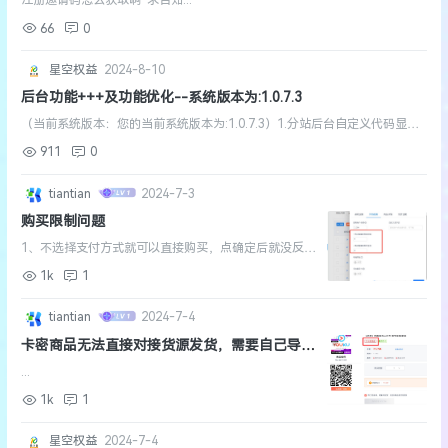
注册邀请码怎么获取啊 求告知...
66
0
星空权益
2024-8-10
后台功能+++及功能优化--系统版本为:1.0.7.3
（当前系统版本：您的当前系统版本为:1.0.7.3）1.分站后台自定义代码显示
字段太少。二次保存会出错----1.0.7.2版本更新说修复了实际还是有问题2./
911
0
admin.php登录页LOGO（引用主...
tiantian
2024-7-3
购买限制问题
1、不选择支付方式就可以直接购买，点确定后就没反应
了2、后台设置购买数量限制，前端感觉并没有生效这个
1k
1
限制...
tiantian
2024-7-4
卡密商品无法直接对接货源发货，需要自己导
卡，是否可以直接对接到货源站
后台
...
1k
1
星空权益
2024-7-4