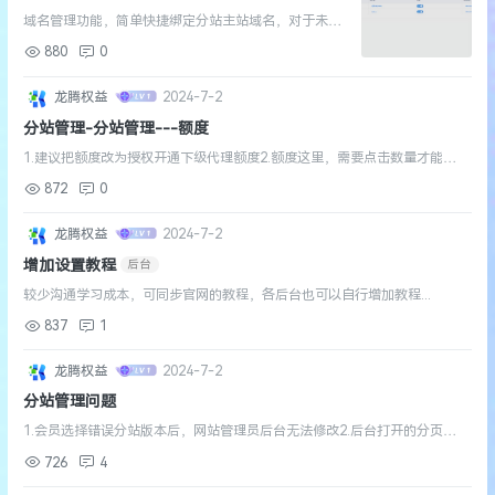
明
功能说明
域名管理功能，简单快捷绑定分站主站域名，对于未绑
定的域名显示自定义信息...
880
0
龙腾权益
2024-7-2
分站管理-分站管理---额度
1.建议把额度改为授权开通下级代理额度2.额度这里，需要点击数量才能设
置，且没有需要点击操作修改的提示，一般人不知道怎么设置...
872
0
龙腾权益
2024-7-2
增加设置教程
后台
较少沟通学习成本，可同步官网的教程，各后台也可以自行增加教程...
837
1
龙腾权益
2024-7-2
分站管理问题
1.会员选择错误分站版本后，网站管理员后台无法修改2.后台打开的分页面
需手动刷新...
726
4